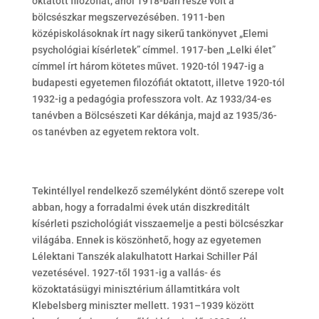
oktatott filozófiát, ahol 1918-ban része volt a
bölcsészkar megszervezésében. 1911-ben
középiskolásoknak írt nagy sikerű tankönyvet
„
Elemi
psychológiai kísérletek” címmel. 1917-ben
„
Lelki élet”
címmel írt három kötetes művet. 1920-tól 1947-ig a
budapesti egyetemen filozófiát oktatott, illetve 1920-tól
1932-ig a pedagógia professzora volt. Az 1933/34-es
tanévben a Bölcsészeti Kar dékánja, majd az 1935/36-
os tanévben az egyetem rektora volt.
Tekintéllyel rendelkező személyként döntő szerepe volt
abban, hogy a forradalmi évek után diszkreditált
kísérleti pszichológiát visszaemelje a pesti bölcsészkar
világába. Ennek is köszönhető, hogy az egyetemen
Lélektani Tanszék alakulhatott Harkai Schiller Pál
vezetésével. 1927-től 1931-ig a vallás- és
közoktatásügyi minisztérium államtitkára volt
Klebelsberg miniszter mellett. 1931–1939 között