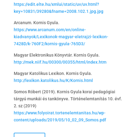
https://edit.elte.hu/xmlui/static/uv/uv.html?
key=10831/39280&fname=2008.102.1.jpg.jpg
Arcanum. Kornis Gyula.
https://www.arcanum.com/en/online-
kiadvanyok/Lexikonok-magyar-eletrajzi-lexikon-
7428D/k-760F2/kornis-gyula-765D3/
Magyar Elektronikus Könyvtár. Kornis Gyula.
http://mek.niif.hu/00300/00355/html/index.htm
Magyar Katolikus Lexikon. Kornis Gyula.
http://lexikon.katolikus.hu/K/Kornis.html
Somos Róbert (2019). Kornis Gyula korai pedagógiai
tárgyú munkái és tankönyve. Történelemtanítás 10. évf.
2. sz (2019)
https://www.folyoirat.tortenelemtanitas.hu/wp-
content/uploads/2019/05/10_02_09_Somos.pdf