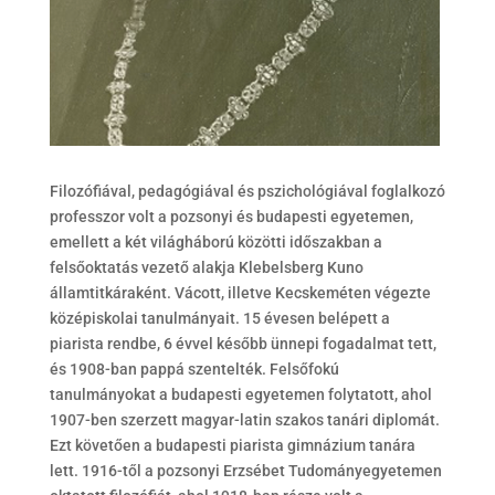
Filozófiával, pedagógiával és pszichológiával foglalkozó
professzor volt a pozsonyi és budapesti egyetemen,
emellett a két világháború közötti időszakban a
felsőoktatás vezető alakja Klebelsberg Kuno
államtitkáraként. Vácott, illetve Kecskeméten végezte
középiskolai tanulmányait. 15 évesen belépett a
piarista rendbe, 6 évvel később ünnepi fogadalmat tett,
és 1908-ban pappá szentelték. Felsőfokú
tanulmányokat a budapesti egyetemen folytatott, ahol
1907-ben szerzett magyar-latin szakos tanári diplomát.
Ezt követően a budapesti piarista gimnázium tanára
lett. 1916-től a pozsonyi Erzsébet Tudományegyetemen