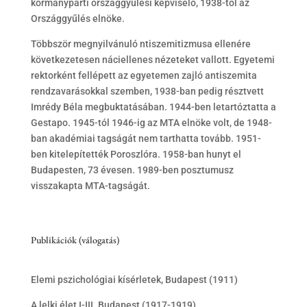
kormánypárti országgyűlési képviselő, 1938-tól az
Országgyűlés elnöke.
Többször megnyilvánuló ntiszemitizmusa ellenére
következetesen náciellenes nézeteket vallott. Egyetemi
rektorként fellépett az egyetemen zajló antiszemita
rendzavarásokkal szemben, 1938-ban pedig résztvett
Imrédy Béla megbuktatásában. 1944-ben letartóztatta a
Gestapo. 1945-tól 1946-ig az MTA elnöke volt, de 1948-
ban akadémiai tagságát nem tarthatta tovább. 1951-
ben kitelepítették Poroszlóra. 1958-ban hunyt el
Budapesten, 73 évesen. 1989-ben posztumusz
visszakapta MTA-tagságát.
Publikációk (válogatás)
Elemi pszichológiai kísérletek, Budapest (1911)
A lelki élet I-III. Budapest (1917-1919)