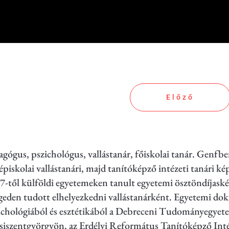
Előző
agógus, pszichológus, vallástanár, főiskolai tanár. Genfbe
épiskolai vallástanári, majd tanítóképző intézeti tanári k
7-től külföldi egyetemeken tanult egyetemi ösztöndíjaskén
geden tudott elhelyezkedni vallástanárként. Egyetemi dok
ichológiából és esztétikából a Debreceni Tudományegyet
siszentgyörgyön, az Erdélyi Református Tanítóképző Intéz