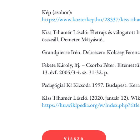
Kép (szobor):
https://www.kozterkep.hu/28337/kiss-tiha
Kiss Tihamér László: Életrajz és válogatott b
összeáll. Demeter Mátyásné,
Grandpierre Irén. Debrecen: Kölcsey Ferenc
Fekete Károly, ifj. – Csorba Péter: Eltemet
13. évf. 2005/3-4. sz. 31-32. p.
Pedagógiai Ki Kicsoda 1997. Budapest: Kera
Kiss Tihamér László. (2020. január 12). Wik
https://hu.wikipedia.org/w/index.php
Vissza