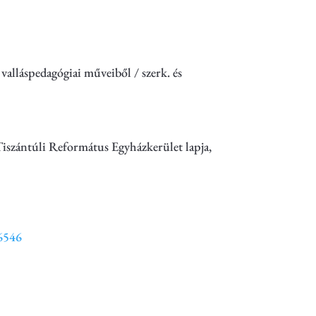
 valláspedagógiai műveiből / szerk. és
 Tiszántúli Református Egyházkerület lapja,
6546