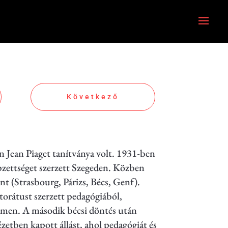
Következő
n Jean Piaget tanítványa volt. 1931-ben
épzettséget szerzett Szegeden. Közben
t (Strasbourg, Párizs, Bécs, Genf).
torátust szerzett pedagógiából,
emen. A második bécsi döntés után
etben kapott állást, ahol pedagógiát és