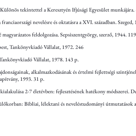
Különös tekintettel a Keresztyén Ifjúsági Egyesület munkájára. 
ranciaországi nevelésre és oktatásra a XVI. században. Szeged, 
 magyarázatos feldolgozása. Sepsiszentgyörgy, szerző, 1944. 119
est, Tankönyvkiadó Vállalat, 1972. 246
 Tankönyvkiadó Vállalat, 1978. 143 p.
onságainak, alkalmazkodásának és értelmi fejlettségi szintjének
apítvány, 1993. 31 p.
lakulása 2-7 életévben: fejlesztésének hatékony módszerei. De
ülőkorban: Bibliai, lélektani és neveléstudományi útmutatások a