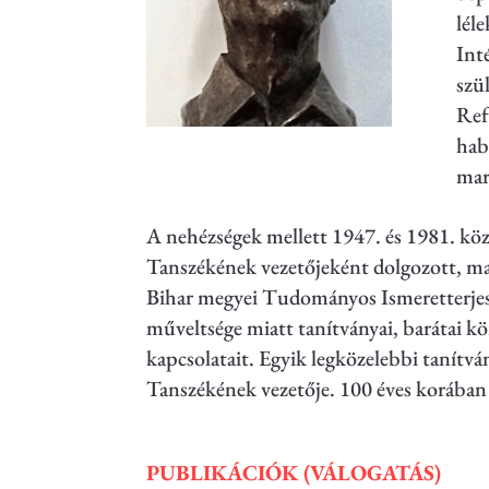
lél
Int
szü
Ref
hab
mar
A nehézségek mellett 1947. és 1981. kö
Tanszékének vezetőjeként dolgozott, ma
Bihar megyei Tudományos Ismeretterjeszt
műveltsége miatt tanítványai, barátai kö
kapcsolatait. Egyik legközelebbi tanítvá
Tanszékének vezetője. 100 éves korában
PUBLIKÁCIÓK (VÁLOGATÁS)