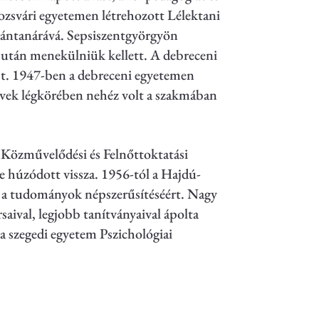
ozsvári egyetemen létrehozott Lélektani
agántanárává. Sepsiszentgyörgyön
 után menekülniük kellett. A debreceni
t. 1947-ben a debreceni egyetemen
 évek légkörében nehéz volt a szakmában
 Közművelődési és Felnőttoktatási
 húzódott vissza. 1956-tól a Hajdú-
tt a tudományok népszerűsítéséért. Nagy
aival, legjobb tanítványaival ápolta
 a szegedi egyetem Pszichológiai