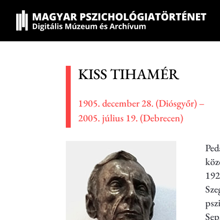
KISS TIHAMÉR
1905. december 28. (Diósgyőr) –
2005. július 19. (Debrecen)
Ped
köz
192
Sze
psz
Sep