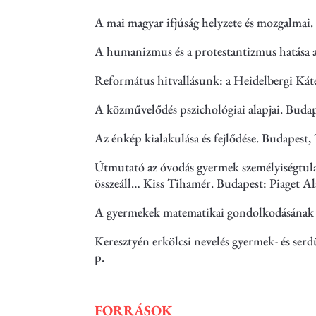
A mai magyar ifjúság helyzete és mozgalmai. 
A humanizmus és a protestantizmus hatása a f
Református hitvallásunk: a Heidelbergi Káté
A közművelődés pszichológiai alapjai. Budap
Az énkép kialakulása és fejlődése. Budapest,
Útmutató az óvodás gyermek személyiségtulajd
összeáll… Kiss Tihamér. Budapest: Piaget Al
A gyermekek matematikai gondolkodásának kia
Keresztyén erkölcsi nevelés gyermek- és serd
p.
FORRÁSOK