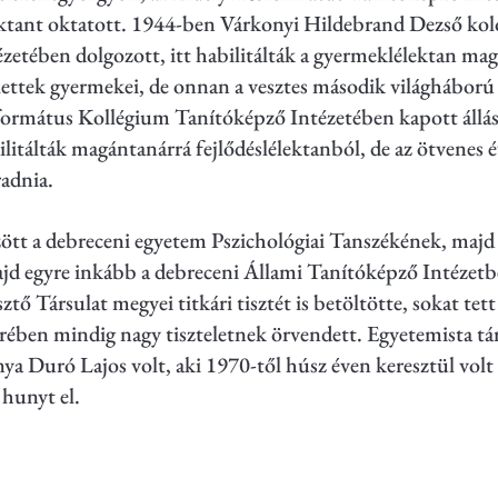
ektant oktatott. 1944-ben Várkonyi Hildebrand Dezső kol
ézetében dolgozott, itt habilitálták a gyermeklélektan m
lettek gyermekei, de onnan a vesztes második világháború
ormátus Kollégium Tanítóképző Intézetében kapott állás
ilitálták magántanárrá fejlődéslélektanból, de az ötvenes
adnia.
zött a debreceni egyetem Pszichológiai Tanszékének, majd
jd egyre inkább a debreceni Állami Tanítóképző Intézetbe
ő Társulat megyei titkári tisztét is betöltötte, sokat te
rében mindig nagy tiszteletnek örvendett. Egyetemista társ
nya Duró Lajos volt, aki 1970-től húsz éven keresztül volt
 hunyt el.