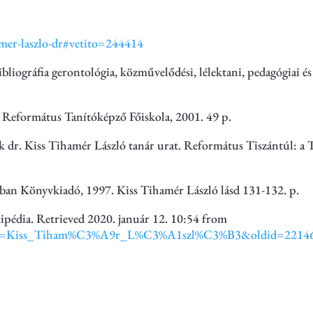
mer-laszlo-dr#vetito=244414
ibliográfia gerontológia, közművelődési, lélektani, pedagógiai és
 Református Tanítóképző Főiskola, 2001. 49 p.
tük dr. Kiss Tihamér László tanár urat. Református Tiszántúl: a
ban Könyvkiadó, 1997. Kiss Tihamér László lásd 131-132. p.
ipédia. Retrieved 2020. január 12. 10:54 from
?title=Kiss_Tiham%C3%A9r_L%C3%A1szl%C3%B3&oldid=2214