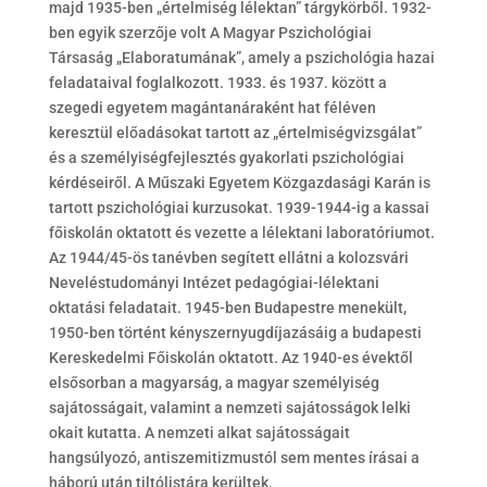
majd 1935-ben
„
értelmiség lélektan” tárgykörből. 1932-
ben egyik szerzője volt A Magyar Pszichológiai
Társaság „Elaboratumának”, amely a pszichológia hazai
feladataival foglalkozott. 1933. és 1937. között a
szegedi egyetem magántanáraként hat féléven
keresztül előadásokat tartott az
„
értelmiségvizsgálat”
és a személyiségfejlesztés gyakorlati pszichológiai
kérdéseiről. A Műszaki Egyetem Közgazdasági Karán is
tartott pszichológiai kurzusokat. 1939-1944-ig a kassai
főiskolán oktatott és vezette a lélektani laboratóriumot.
Az 1944/45-ös tanévben segített ellátni a kolozsvári
Neveléstudományi Intézet pedagógiai-lélektani
oktatási feladatait. 1945-ben Budapestre menekült,
1950-ben történt kényszernyugdíjazásáig a budapesti
Kereskedelmi Főiskolán oktatott. Az 1940-es évektől
elsősorban a magyarság, a magyar személyiség
sajátosságait, valamint a nemzeti sajátosságok lelki
okait kutatta. A nemzeti alkat sajátosságait
hangsúlyozó, antiszemitizmustól sem mentes írásai a
háború után tiltólistára kerültek.