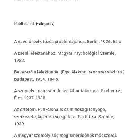
Publikációk (válogatás)
A nevelői célkitűzés problémájához. Berlin, 1926. 62 o.
A zseni lélektanához. Magyar Psychológiai Szemle,
1932.
Bevezető a lélektanba. (Egy lélektani rendszer vázlata.)
Budapest, 1934. 184 o.
A személyi magasrendűség kibontakozása. Szellem és
Élet, 1937-1938.
Az értelem. Funkcionális és minőségi lényege,
szerkezete, kísérleti vizsgálata. Esztétikai Szemle,
1939.
A magyar személyiség megismerésének módszerei.