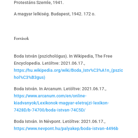
Protestáns Szemle, 1941.
A magyar lelkiség. Budapest, 1942. 172 o.
Források
Boda István (pszichológus). In Wikipedia, The Free
Encyclopedia. Letöltve: 2021.06.17.,
https://hu.wikipedia.org/wiki/Boda_Istv%C3%A1n_(pszic
hol%C3%B3gus)
Boda István. In Arcanum. Letöltve: 2021.06.17.,
https://www.arcanum.com/en/online-
kiadvanyok/Lexikonok-magyar-eletrajzi-lexikon-
7428D/b-74700/boda-istvan-74C5D/
Boda István. In Névpont. Letöltve: 2021.06.17.,
https://www.nevpont.hu/palyakep/boda-istvan-4496b