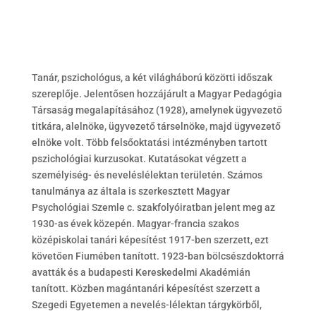
Tanár, pszichológus, a két világháború közötti időszak
szereplője. Jelentősen hozzájárult a Magyar Pedagógia
Társaság megalapításához (1928), amelynek ügyvezető
titkára, alelnöke, ügyvezető társelnöke, majd ügyvezető
elnöke volt. Több felsőoktatási intézményben tartott
pszichológiai kurzusokat. Kutatásokat végzett a
személyiség- és neveléslélektan területén. Számos
tanulmánya az általa is szerkesztett Magyar
Psychológiai Szemle c. szakfolyóiratban jelent meg az
1930-as évek közepén. Magyar-francia szakos
középiskolai tanári képesítést 1917-ben szerzett, ezt
követően Fiumében tanított. 1923-ban bölcsészdoktorrá
avatták és a budapesti Kereskedelmi Akadémián
tanított. Közben magántanári képesítést szerzett a
Szegedi Egyetemen a nevelés-lélektan tárgykörből,