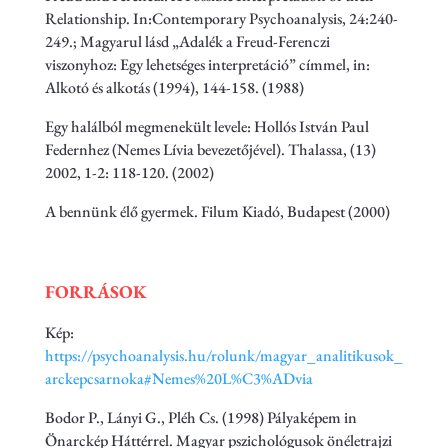
Relationship. In:Contemporary Psychoanalysis, 24:240-
249.; Magyarul lásd „Adalék a Freud-Ferenczi
viszonyhoz: Egy lehetséges interpretáció” címmel, in:
Alkotó és alkotás (1994), 144-158. (1988)
Egy halálból megmenekült levele: Hollós István Paul
Federnhez (Nemes Lívia bevezetőjével). Thalassa, (13)
2002, 1-2: 118-120. (2002)
A bennünk élő gyermek. Filum Kiadó, Budapest (2000)
FORRÁSOK
Kép:
https://psychoanalysis.hu/rolunk/magyar_analitikusok_
arckepcsarnoka#Nemes%20L%C3%ADvia
Bodor P., Lányi G., Pléh Cs. (1998) Pályaképem in
Önarckép Háttérrel. Magyar pszichológusok önéletrajzi