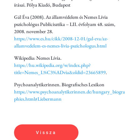
írásai. Pólya Kiadó, Budapest
Gál Éva (2008). Az államvédelem és Nemes Lívia
pszichológus Publicisztika – LII. évfolyam 48. szám,
2008. november 28.
https://www.es.hu/cikk/2008-12-01/gal-eva/az-
allamvedelem-es-nemes-livia-pszichologus.html
Wikipedia: Nemes Lívia.
https://hu.wikipedia.org/w/index.php?
title=Nemes_L%C3%ADvia&oldid=23665899
.
Psychoanalytikerinnen. Biografisches Lexikon
https://www.psychoanalytikerinnen.de/hungary_biogra
phies.html#Liebermann
Vissza