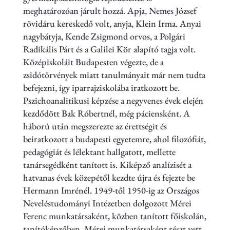
meghatározóan járult hozzá. Apja, Nemes József
rövidáru kereskedő volt, anyja, Klein Irma. Anyai
nagybátyja, Kende Zsigmond orvos, a Polgári
Radikális Párt és a Galilei Kör alapító tagja volt.
Középiskoláit Budapesten végezte, de a
zsidótörvények miatt tanulmányait már nem tudta
befejezni, így iparrajziskolába iratkozott be.
Pszichoanalitikusi képzése a negyvenes évek elején
kezdődött Bak Róbertnél, még páciensként. A
háború után megszerezte az érettségit és
beiratkozott a budapesti egyetemre, ahol filozófiát,
pedagógiát és lélektant hallgatott, mellette
tanársegédként tanított is. Kiképző analízisét a
hatvanas évek közepétől kezdte újra és fejezte be
Hermann Imrénél. 1949-től 1950-ig az Országos
Neveléstudományi Intézetben dolgozott Mérei
Ferenc munkatársaként, közben tanított főiskolán,
tanítóképzőben. Mérei munkatársaként részt vett