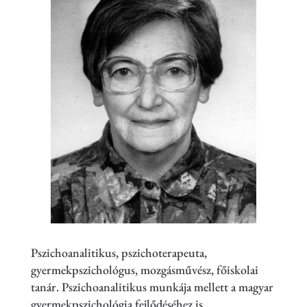
Pszichoanalitikus, pszichoterapeuta,
gyermekpszichológus, mozgásművész, főiskolai
tanár. Pszichoanalitikus munkája mellett a magyar
gyermekpszichológia fejlődéséhez is