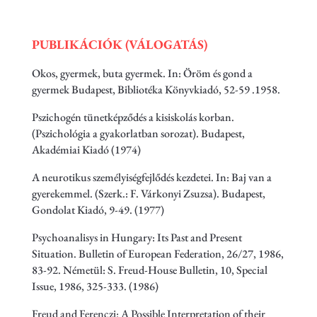
PUBLIKÁCIÓK (VÁLOGATÁS)
Okos, gyermek, buta gyermek. In: Öröm és gond a
gyermek Budapest, Bibliotéka Könyvkiadó, 52-59 .1958.
Pszichogén tünetképződés a kisiskolás korban.
(Pszichológia a gyakorlatban sorozat). Budapest,
Akadémiai Kiadó (1974)
A neurotikus személyiségfejlődés kezdetei. In: Baj van a
gyerekemmel. (Szerk.: F. Várkonyi Zsuzsa). Budapest,
Gondolat Kiadó, 9-49. (1977)
Psychoanalisys in Hungary: Its Past and Present
Situation. Bulletin of European Federation, 26/27, 1986,
83-92. Németül: S. Freud-House Bulletin, 10, Special
Issue, 1986, 325-333. (1986)
Freud and Ferenczi: A Possible Interpretation of their