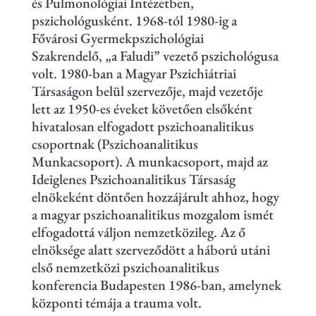
és Pulmonológiai Intézetben,
pszichológusként. 1968-tól 1980-ig a
Fővárosi Gyermekpszichológiai
Szakrendelő,
„
a Faludi
”
vezető pszichológusa
volt. 1980-ban a Magyar Pszichiátriai
Társaságon belül szervezője, majd vezetője
lett az 1950-es éveket követően elsőként
hivatalosan elfogadott pszichoanalitikus
csoportnak (Pszichoanalitikus
Munkacsoport). A munkacsoport, majd az
Ideiglenes Pszichoanalitikus Társaság
elnökeként döntően hozzájárult ahhoz, hogy
a magyar pszichoanalitikus mozgalom ismét
elfogadottá váljon nemzetközileg. Az ő
elnöksége alatt szerveződött a háború utáni
első nemzetközi pszichoanalitikus
konferencia Budapesten 1986-ban, amelynek
központi témája a trauma volt.