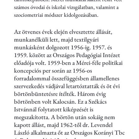
számos óvodai és iskolai vizsgálatban, valamint a
szociometriai módszer kidolgozásában.
Az ötvenes évek elején elvesztette állását,
munkanélküli lett, majd textilgyári
munkásként dolgozott 1956-ig. 1957. és
1959. között az Országos Pedagógiai Intézet
előadója volt. 1959-ben a Mérei-féle politikai
koncepciós per során az 1956-os
forradalommal összefüggésben államellenes
szervezkedés vádjával letartóztatták és öt évi
börtönbüntetésre ítélték. Három évig
börtönben volt Kalocsán. Ez a Székács
Istvánnál folytatott kiképzését is
megszakította. A börtön után sokáig nem
kapott állást, majd 1962-től dr. Levendel
László alkalmazta őt az Országos Korányi Tbc