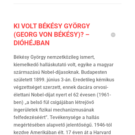
KI VOLT BÉKÉSY GYÖRGY
(GEORG VON BÉKÉSY)? –
DIÓHÉJBAN
Békésy György nemzetközileg ismert,
kiemelkedő halláskutató volt, egyike a magyar
származású Nobel-díjasoknak. Budapesten
született 1899. június 3-án. Eredetileg kémikus
végzettséget szerzett, ennek dacára orvosi-
élettani Nobel-díjat nyert el 62 évesen (1961-
ben) „a belső fül csigájában létrejövő
ingerületek fizikai mechanizmusának
felfedezéséért”. Tevékenysége a hallás
megértésében alapvető jelentőségű. 1946-tól
kezdve Amerikában élt. 17 éven át a Harvard