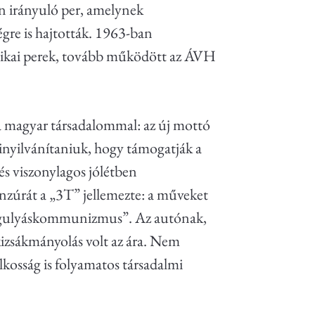
en irányuló per, amelynek
égre is hajtották. 1963-ban
litikai perek, tovább működött az ÁVH
 a magyar társadalommal: az új mottó
kinyilvánítaniuk, hogy támogatják a
 és viszonylagos jólétben
cenzúrát a „3T” jellemezte: a műveket
s, „gulyáskommunizmus”. Az autónak,
izsákmányolás volt az ára. Nem
lkosság is folyamatos társadalmi