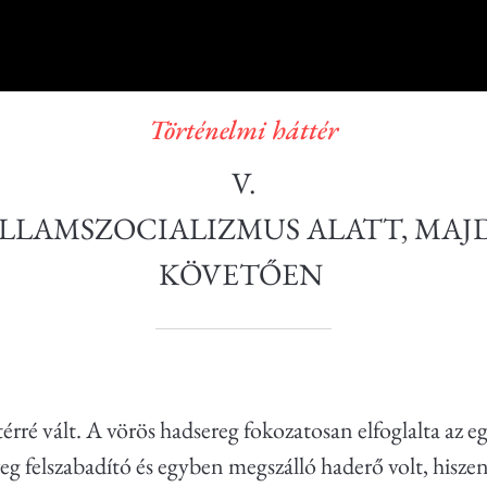
Történelmi háttér
V.
LLAMSZOCIALIZMUS ALATT, MAJD
KÖVETŐEN
ré vált. A vörös hadsereg fokozatosan elfoglalta az eg
g felszabadító és egyben megszálló haderő volt, hiszen v