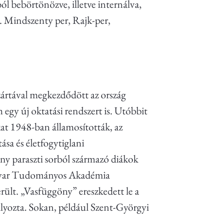
ból bebörtönözve, illetve internálva,
pl. Mindszenty per, Rajk-per,
zártával megkezdődött az ország
 egy új oktatási rendszert is. Utóbbit
kat 1948-ban államosították, az
ása és életfogytiglani
ény paraszti sorból származó diákok
Magyar Tudományos Akadémia
erült. „Vasfüggöny” ereszkedett le a
ályozta. Sokan, például Szent-Györgyi