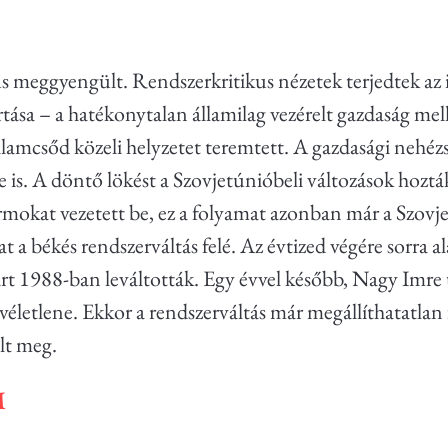
 meggyengült. Rendszerkritikus nézetek terjedtek az il
ása – a hatékonytalan államilag vezérelt gazdaság melle
államcsőd közeli helyzetet teremtett. A gazdasági neh
zéke is. A döntő lökést a Szovjetúnióbeli változások hoz
rmokat vezetett be, ez a folyamat azonban már a Szovje
 a békés rendszerváltás felé. Az
évtized végére sorra a
rt 1988-ban leváltották. Egy évvel később, Nagy Imre 
életlene. Ekkor a rendszerváltás már megállíthatatlan
lt meg.
M