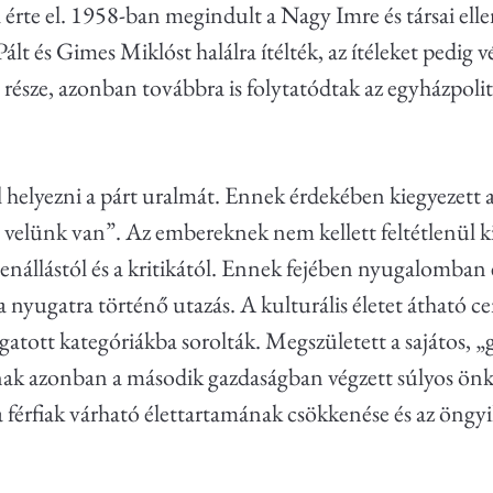
l érte el. 1958-ban megindult a Nagy Imre és társai ell
 és Gimes Miklóst halálra ítélték, az ítéleket pedig v
gy része, azonban továbbra is folytatódtak az egyházpo
ll helyezni a párt uralmát. Ennek érdekében kiegyezett
k, velünk van”. Az embereknek nem kellett feltétlenül 
ellenállástól és a kritikától. Ennek fejében nyugalomban
 a nyugatra történő utazás. A kulturális életet átható 
mogatott kategóriákba sorolták. Megszületett a sajáto
nak azonban a második gazdaságban végzett súlyos önk
a férfiak várható élettartamának csökkenése és az öngyi