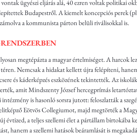
ontak ügyészi eljárás alá, 40 ezren voltak politikai ok
itelepítettek Budapestről. A kiemelt koncepciós perek (
leszámolva a kommunista párton belüli riválisokkal is.
I-RENDSZERBEN
úlyosan megtépázta a magyar értelmiséget. A harcok le
 téren. Nemcsak a hidakat kellett újra felépíteni, hanem
csere és káderképzés eszközének tekintették. Az iskolá
everték, amit Mindszenty József hercegprímás letartóztat
intézmény is hasonló sorsra jutott: feloszlatták a szeg
 az elitképző Eötvös Collegiumot, majd megtörték a 
évtized, a teljes szellemi élet a pártállam birtokába k
zást, hanem a szellemi hatások beáramlását is megakad