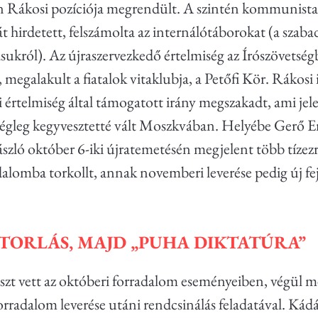
en Rákosi pozíciója megrendült. A szintén kommunista 
át
hirdetett, felszámolta az internálótáborokat (a sza
ásukról).
Az újraszervezkedő értelmiség az Írószövetsé
, megalakult a fiatalok vitaklubja, a Petőfi Kör. Rákosi
 értelmiség által támogatott irány megszakadt, ami jel
gleg kegyvesztetté vált Moszkvában. Helyébe Gerő Ern
ászló október 6-iki újratemetésén megjelent több tíze
dalomba torkollt, annak novemberi leverése pedig új feje
TORLÁS, MAJD „PUHA DIKTATÚRA”
zt vett az októberi forradalom eseményeiben, végül mégi
adalom leverése utáni rendcsinálás feladatával. Kádár