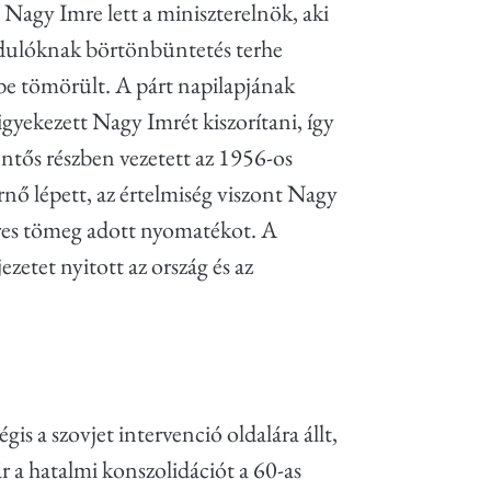
Nagy Imre lett a miniszterelnök, aki
badulóknak börtönbüntetés terhe
gbe tömörült. A párt napilapjának
 igyekezett Nagy Imrét kiszorítani, így
entős részben vezetett az 1956-os
ő lépett, az értelmiség viszont Nagy
zres tömeg adott nyomatékot. A
zetet nyitott az ország és az
s a szovjet intervenció oldalára állt,
 a hatalmi konszolidációt a 60-as