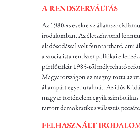
A RENDSZERVÁLTÁS
Az 1980-as évekre az államszocializmus
irodalomban. Az életszínvonal fenntart
eladósodással volt fenntartható, ami 
a szocialista rendszer politikai ellen
pártfőtitkár 1985-től mélyreható refo
Magyarországon ez megnyitotta az utat
állampárt egyeduralmát. Az idős Kádá
magyar történelem egyik szimbolikus v
tartott demokratikus választás pecséte
FELHASZNÁLT IRODALO