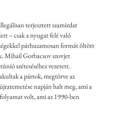
legálisan terjesztett szamizdat
tt – csak a nyugat felé való
ézségekkel párhuzamosan formát öltött
ták. Mihail Gorbacsov
szovjet
túnió széteséséhez vezetett.
lakultak a pártok, megtörve az
újratemetése napján halt meg, ami a
 folyamat volt, ami az 1990-ben