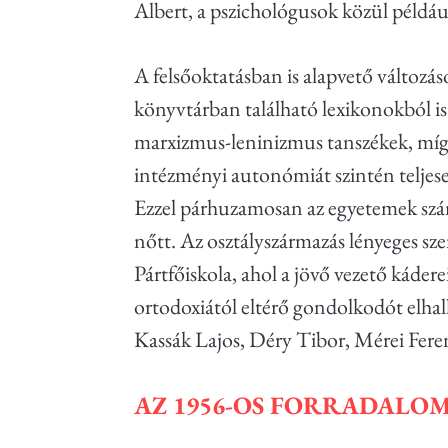
Albert, a pszichológusok közül például
A felsőoktatásban is alapvető változás
könyvtárban található lexikonokból i
marxizmus-leninizmus tanszékek, míg
intézményi autonómiát szintén teljese
Ezzel párhuzamosan az egyetemek szám
nőtt. Az osztályszármazás lényeges sz
Pártfőiskola, ahol a jövő vezető kádere
ortodoxiától eltérő gondolkodót elhallg
Kassák Lajos, Déry Tibor, Mérei Fere
AZ 1956-OS FORRADALO