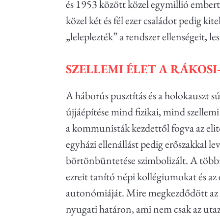
és 1953 között közel egymillió embert v
közel két és fél ezer családot pedig k
„leleplezték” a rendszer ellenségeit, 
SZELLEMI ÉLET A RÁKOS
A háborús pusztítás és a holokauszt s
újjáépítése mind fizikai, mind szellemi
a kommunisták kezdettől fogva az elit
egyházi ellenállást pedig erőszakkal l
börtönbüntetése szimbolizált. A többi 
ezreit tanító népi kollégiumokat és
autonómiáját. Mire megkezdődött az új 
nyugati határon, ami nem csak az uta