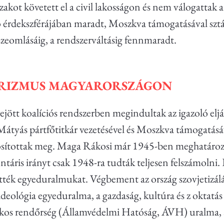
kot követett el a civil lakosságon és nem válogattak
érdekszférájában maradt, Moszkva támogatásával sztál
szeomlásáig, a rendszerváltásig fennmaradt.
ARIZMUS MAGYARORSZÁGON
jött koalíciós rendszerben megindultak az igazoló elj
átyás pártfőtitkár vezetésével és Moszkva támogatásá
valósítottak meg. Maga Rákosi már 1945-ben meghatáro
áris irányt csak 1948-ra tudták teljesen felszámolni. E
ették egyeduralmukat. Végbement az ország szovjetizálá
ideológia egyeduralma, a gazdaság, kultúra és z oktatás 
 titkos rendőrség (Államvédelmi Hatóság, ÁVH) uralma, 