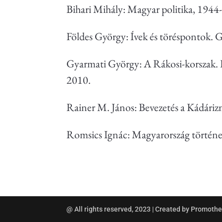
Bihari Mihály: Magyar politika, 1944-
Földes György: Ívek és töréspontok. G
Gyarmati György: A Rákosi-korszak. 
2010.
Rainer M. János: Bevezetés a Kádári
Romsics Ignác: Magyarország történet
@ All rights reserved, 2023 | Created by Promot