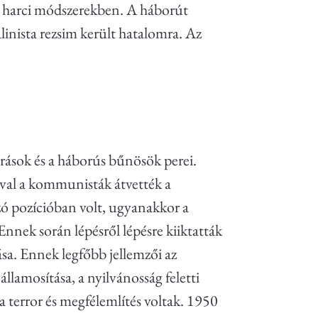
 a harci módszerekben. A háborút
inista rezsim került hatalomra. Az
árások és a háborús bűnösök perei.
val a kommunisták átvették a
zó pozícióban volt, ugyanakkor a
nnek során lépésről lépésre kiiktatták
sa. Ennek legfőbb jellemzői az
államosítása, a nyilvánosság feletti
a terror és megfélemlítés voltak. 1950