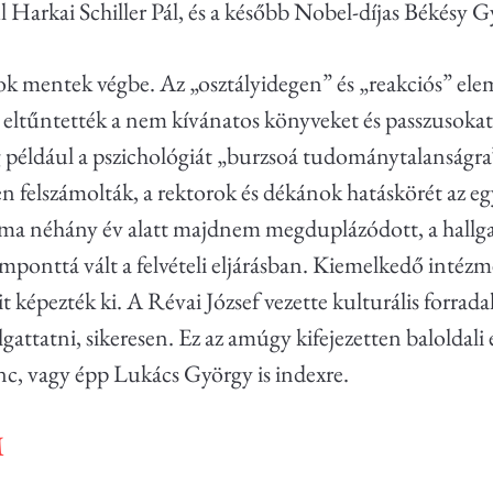
 Harkai Schiller Pál, és a később Nobel-díjas Békésy G
ok mentek végbe. Az „osztályidegen” és „reakciós” elem
s eltűntették a nem kívánatos könyveket és passzusok
 például a pszichológiát „burzsoá tudománytalanságra
n felszámolták, a rektorok és dékánok hatáskörét az eg
a néhány év alatt majdnem megduplázódott, a hallgat
emponttá vált a felvételi eljárásban. Kiemelkedő intéz
it képezték ki. A Révai József vezette kulturális forrad
attatni, sikeresen. Ez az amúgy kifejezetten baloldali 
nc, vagy épp Lukács György is indexre.
M