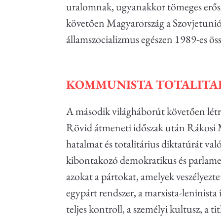
uralomnak, ugyanakkor tömeges erősza
követően Magyarország a Szovjetunió 
államszocializmus egészen 1989-es ös
KOMMUNISTA TOTALIT
A második világháborút követően létre
Rövid átmeneti időszak után Rákosi M
hatalmat és totalitárius diktatúrát 
kibontakozó demokratikus és parlament
azokat a pártokat, amelyek veszélyezt
egypárt rendszer, a marxista-leninista 
teljes kontroll, a személyi kultusz, a