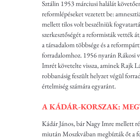
Sztálin 1953 márciusi halálát követő
reformlépéseket vezetett be: amneszti
mellett tilos volt beszélniük fogvatart
szerkesztőségét a reformisták vették át
a társadalom többsége és a reformpárti
forradalomhoz. 1956 nyarán Rákosi vé
Imrét követelte vissza, aminek Rajk L
robbanásig feszült helyzet végül forra
értelmiség számára egyaránt.
A KÁDÁR-KORSZAK: MEG
Kádár János, bár Nagy Imre mellett rés
miután Moszkvában megbízták őt a forr