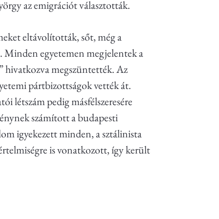
yörgy az emigrációt választották.
eket eltávolították, sőt, még a
at. Minden egyetemen megjelentek a
” hivatkozva megszüntették. Az
yetemi pártbizottságok vették át.
ói létszám pedig másfélszeresére
ménynek számított a budapesti
alom igyekezett minden, a sztálinista
értelmiségre is vonatkozott, így került