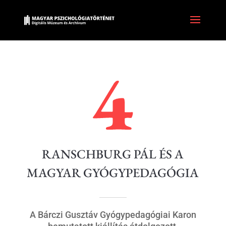
RANSCHBURG PÁL ÉS A
MAGYAR GYÓGYPEDAGÓGIA
A Bárczi Gusztáv Gyógypedagógiai Karon