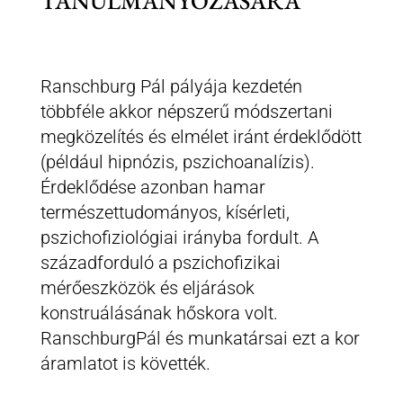
TANULMÁNYOZÁSÁRA
Ranschburg Pál pályája kezdetén
többféle akkor népszerű módszertani
megközelítés és elmélet iránt érdeklődött
(például hipnózis, pszichoanalízis).
Érdeklődése azonban hamar
természettudományos, kísérleti,
pszichofiziológiai irányba fordult. A
századforduló a pszichofizikai
mérőeszközök és eljárások
konstruálásának hőskora volt.
RanschburgPál és munkatársai ezt a kor
áramlatot is követték.