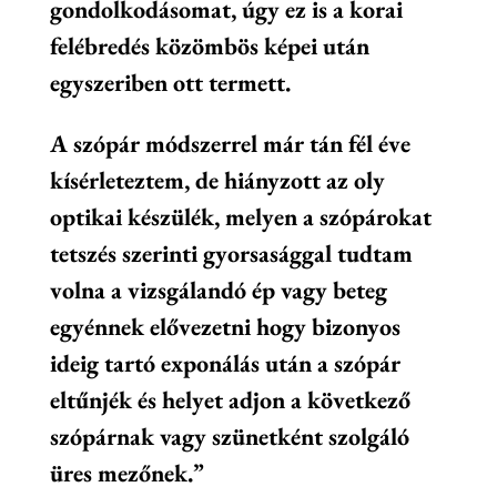
gondolkodásomat, úgy ez is a korai
felébredés közömbös képei után
egyszeriben ott termett.
A szópár módszerrel már tán fél éve
kísérleteztem, de hiányzott az oly
optikai készülék, melyen a szópárokat
tetszés szerinti gyorsasággal tudtam
volna a vizsgálandó ép vagy beteg
egyénnek elővezetni hogy bizonyos
ideig tartó exponálás után a szópár
eltűnjék és helyet adjon a következő
szópárnak vagy szünetként szolgáló
üres mezőnek.”