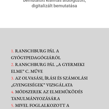
bemutatott kiállítás átdolgozott,
digitalizált bemutatása
1.
RANSCHBURG PÁL A
GYÓGYPEDAGÓGIÁRÓL
2.
R
ANSCHBURG PÁL „A GYERMEKI
ELME” C. MŰVE
3.
AZ OLVASÁSI, ÍRÁSI ÉS SZÁMOLÁSI
„GYENGESÉGEK” VIZSGÁLATA
4.
MÓDSZEREK AZ ELMEMŰKÖDÉS
TANULMÁNYOZÁSÁRA
5.
MIVEL FOGLALKOZOTT A