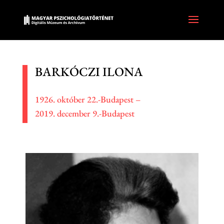
BARKÓCZI ILONA
1926. október 22.-Budapest –
2019. december 9.-Budapest