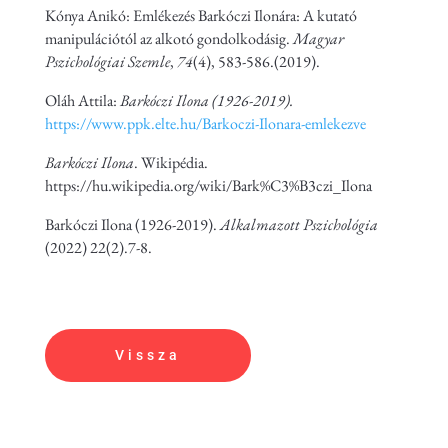
Kónya Anikó: Emlékezés Barkóczi Ilonára: A kutató
manipulációtól az alkotó gondolkodásig.
Magyar
Pszichológiai Szemle
,
74
(4), 583-586.(2019).
Oláh Attila:
Barkóczi Ilona (1926-2019).
https://www.ppk.elte.hu/Barkoczi-Ilonara-emlekezve
Barkóczi Ilona
. Wikipédia.
https://hu.wikipedia.org/wiki/Bark%C3%B3czi_Ilona
Barkóczi Ilona (1926-2019).
Alkalmazott Pszichológia
(2022) 22(2).7-8.
Vissza