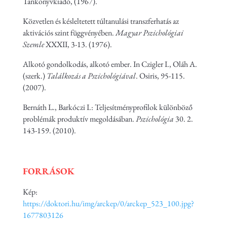
Tankönyvkiadó, (1967).
Közvetlen és késleltetett túltanulási transzferhatás az
aktivációs szint függvényében.
Magyar Pszichológiai
Szemle
XXXII, 3-13. (1976).
Alkotó gondolkodás, alkotó ember. In Czigler I., Oláh A.
(szerk.)
Találkozás a Pszichológiával
. Osiris, 95-115.
(2007).
Bernáth L., Barkóczi I.: Teljesítményprofilok különböző
problémák produktív megoldásában.
Pszichológia
30. 2.
143-159. (2010).
FORRÁSOK
Kép:
https://doktori.hu/img/arckep/0/arckep_523_100.jpg?
1677803126