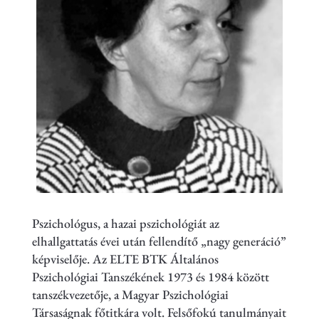
Pszichológus, a hazai pszichológiát az
elhallgattatás évei után fellendítő „nagy generáció”
képviselője. Az ELTE BTK Általános
Pszichológiai Tanszékének 1973 és 1984 között
tanszékvezetője, a Magyar Pszichológiai
Társaságnak főtitkára volt. Felsőfokú tanulmányait